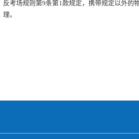
反
考场规则第
9
条第
1
款规定，
携带规定以外的
理。